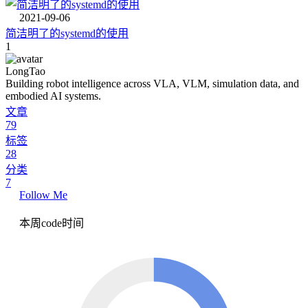
2021-09-06
简洁明了的systemd的使用
1
LongTao
Building robot intelligence across VLA, VLM, simulation data, and
embodied AI systems.
文章
79
标签
28
分类
7
Follow Me
本周code时间