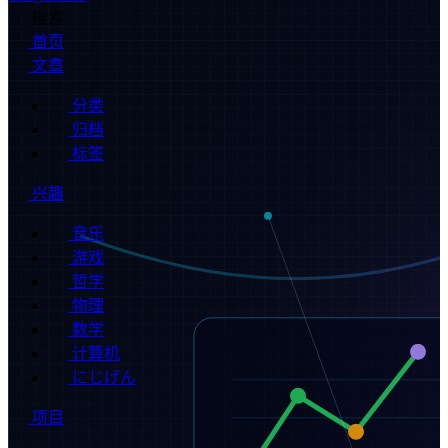
搜索
首页
文章
分类
归档
标签
兴趣
音乐
游戏
哲学
物理
数学
计算机
にじげん
项目