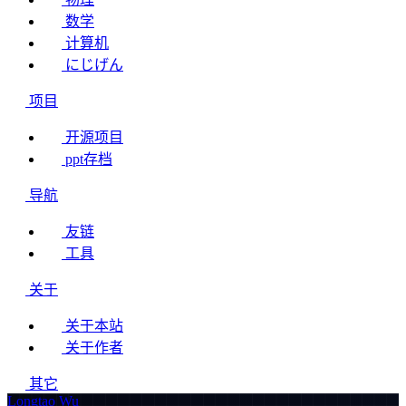
数学
计算机
にじげん
项目
开源项目
ppt存档
导航
友链
工具
关于
关于本站
关于作者
其它
Longtao Wu