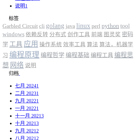
说明
1
标签
linux
golang
python
tool
Garbled Circuit
cli
java
perl
windows
依赖反转
分布式
创作工具
前端
图灵奖
密码
应用
工具
学
操作系统
效率工具
算法
算法，机器学
编程原理
编程思
编程哲学
编程基础
习
编程工具
网络
想
说明
归档
七月 2024
1
二月 2023
1
九月 2022
1
一月 2022
1
十一月 2021
3
十月 2021
3
九月 2021
2
八月 2021
2