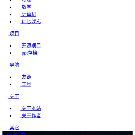
数学
计算机
にじげん
项目
开源项目
ppt存档
导航
友链
工具
关于
关于本站
关于作者
其它
Longtao Wu