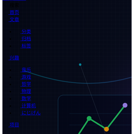
搜索
首页
文章
分类
归档
标签
兴趣
音乐
游戏
哲学
物理
数学
计算机
にじげん
项目