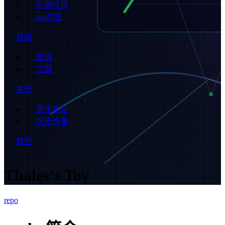
开源项目
ppt存档
导航
友链
工具
关于
关于本站
关于作者
其它
Thales‘s Toy
repo