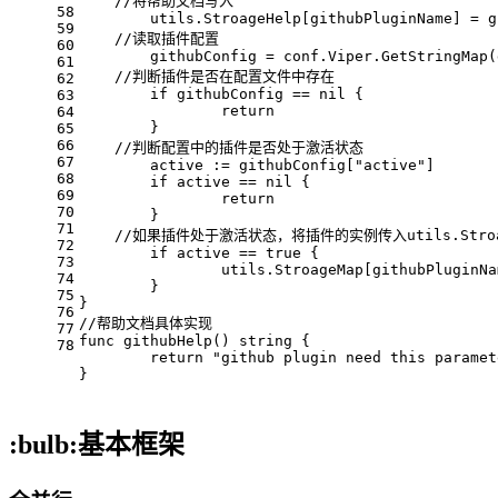
//将帮助文档写入
58
	utils.StroageHelp[githubPluginName] = 
59
//读取插件配置
60
	githubConfig = conf.Viper.GetStringMap
61
//判断插件是否在配置文件中存在
62
if
 githubConfig == 
nil
 {
63
return
64
	}
65
66
//判断配置中的插件是否处于激活状态
67
	active := githubConfig[
"active"
]
68
if
 active == 
nil
 {
69
return
70
	}
71
//如果插件处于激活状态，将插件的实例传入utils.Stroa
72
if
 active == 
true
 {
73
		utils.StroageMap[githubPluginN
74
	}
75
}
76
//帮助文档具体实现
77
func
githubHelp
()
string
 {
78
return
"github plugin need this paramet
}
:bulb:基本框架