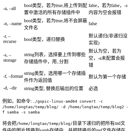
bool类型，若为true,将上传到配
false，若为false，-s
-a, –all
置中激活的所有存储插件中
内容为空会报错
bool类型，若为true,将不会屏蔽
-n, –name
false
文件名
默认递归(非递归没
-r, –
bool类型，递归替换
recurse
实现)
默认为空，若为
string列表，选择要上传到哪些
-s, –
空，-a未配置会报
storage
存储插件中，用
分割
,
错
string类型，选用哪一个存储插
-f, –format
默认为第一个存储
件作为返回值
-d, –dir
string类型, 替换后输出的位置
必选
例如，如命令:
./gopic-linux-amd64 convert -c
/home/longtao/temp/blog/ -d /home/longtao/temp/blog2 -
f samba -s samba
将会把
目录下递归的把所有md文
/home/longtao/temp/blog/
件中的图片转换到samb存储中，并把转换后的md文件存储在