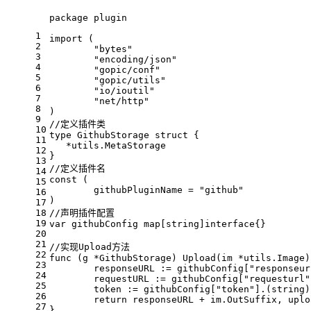
package
 plugin
1
import
 (
2
"bytes"
3
"encoding/json"
4
"gopic/conf"
5
"gopic/utils"
6
"io/ioutil"
7
"net/http"
8
)
9
//定义插件类
10
type
 GithubStorage 
struct
 {
11
   *utils.MetaStorage
12
}
13
//定义插件名
14
const
 (
15
	githubPluginName = 
"github"
16
)
17
18
//声明插件配置
19
var
 githubConfig 
map
[
string
]
interface
{}
20
21
//实现Upload方法
22
func
(g *GithubStorage)
 Upload(im *utils.Image)
23
	responseURL := githubConfig[
"responseur
24
	requestURL := githubConfig[
"requesturl"
25
	token := githubConfig[
"token"
].(
string
)
26
return
 responseURL + im.OutSuffix, uplo
27
}