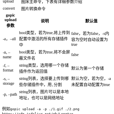
upload
图床主命令，下表有详细参数介绍
convert
图片转换命令
gopic
upload
说明
默认值
参数
bool类型，若为true,将上传到
false，若为false，-s内
-a，–all
配置中激活的所有存储插件
容为空时自动设置为
true
中
bool类型，若为true,将不会屏
-n, –
false
name
蔽文件名
string类型，选用哪一个存储
-f, –
默认为第一个存储
format
插件作为返回值
string列表，选择要上传到哪
默认为空，若为空，-a
-s, –
storage
些存储插件中，用
分割
未配置自动配置为true
,
string列表，图片可以是本地
-p, –path
地址，也可以是网络地址
例如
gopic upload -a -p ./1.gif ./2.png
https://cdn.jsdelivr.net/gh/Longtao-