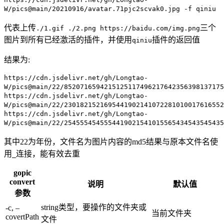
W/pics@main/20210916/avatar.71pjc2scvak0.jpg -f qiniu
代表上传
三个
./1.gif ./2.png https://baidu.com/img.png
图片到所有已经激活的插件，并使用
插件的返回值
qiniu
结果为:
https://cdn.jsdelivr.net/gh/Longtao-
W/pics@main/22/8520716594215125117496217642356398137175
https://cdn.jsdelivr.net/gh/Longtao-
W/pics@main/22/2301821521695441902141072281010017616552
https://cdn.jsdelivr.net/gh/Longtao-
W/pics@main/22/2545554545554419021541015565434543545435
其中22为年份，文件名为图片内容的md5结果与原本文件名使
用
连接，能有效去重
_
gopic
convert
说明
默认值
参数
string类型，要操作的文件夹或
-c, –
当前文件夹
covertPath
文件