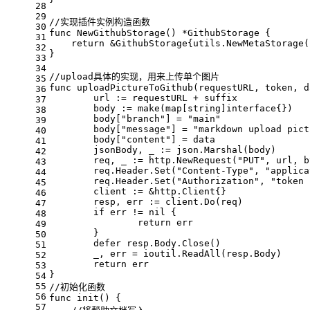
28
29
//实现插件实例构造函数
30
func
NewGithubStorage
()
 *GithubStorage {
31
return
 &GithubStorage{utils.NewMetaStorage(
32
}
33
34
//upload具体的实现，用来上传单个图片
35
func
uploadPictureToGithub
(requestURL, token, d
36
	url := requestURL + suffix
37
	body := 
make
(
map
[
string
]
interface
{})
38
	body[
"branch"
] = 
"main"
39
	body[
"message"
] = 
"markdown upload pict
40
	body[
"content"
] = data
41
	jsonBody, _ := json.Marshal(body)
42
	req, _ := http.NewRequest(
"PUT"
, url, b
43
	req.Header.Set(
"Content-Type"
, 
"applica
44
	req.Header.Set(
"Authorization"
, 
"token 
45
	client := &http.Client{}
46
	resp, err := client.Do(req)
47
if
 err != 
nil
 {
48
return
 err
49
	}
50
defer
 resp.Body.Close()
51
	_, err = ioutil.ReadAll(resp.Body)
52
return
 err
53
}
54
55
//初始化函数
56
func
init
()
 {
57