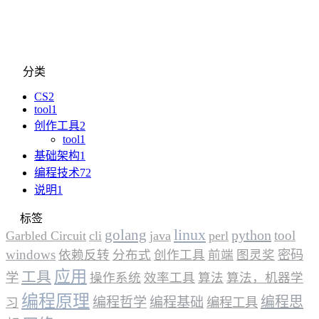
分类
CS
2
tool
1
创作工具
2
tool
1
基础架构
1
编程技术
72
说明
1
标签
linux
golang
python
tool
Garbled Circuit
cli
java
perl
windows
依赖反转
分布式
创作工具
前端
图灵奖
密码
应用
工具
学
操作系统
效率工具
算法
算法，机器学
编程原理
编程思
编程哲学
编程基础
习
编程工具