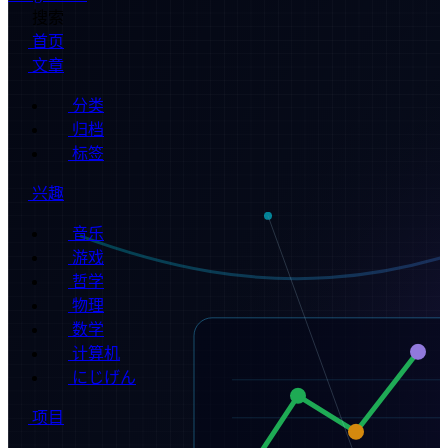
搜索
首页
文章
分类
归档
标签
兴趣
音乐
游戏
哲学
物理
数学
计算机
にじげん
项目