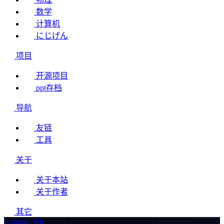
数学
计算机
にじげん
项目
开源项目
ppt存档
导航
友链
工具
关于
关于本站
关于作者
其它
Longtao Wu