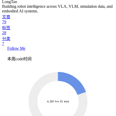
LongTao
Building robot intelligence across VLA, VLM, simulation data, and
embodied AI systems.
文章
79
标签
28
分类
7
Follow Me
本周code时间