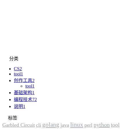
分类
CS
2
tool
1
创作工具
2
tool
1
基础架构
1
编程技术
72
说明
1
标签
linux
golang
python
tool
Garbled Circuit
cli
java
perl