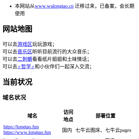
本网站从
www.wulongtao.cn
迁移过来，已备案，会长期
使用
网站地图
可以去
游戏区
玩玩游戏；
可以去
音乐区
听听目前流行的大众音乐；
可以去
二刺螈
看看纸片姐姐和土味情话；
可以去
♂哲学♂
和小伙伴们一起深入交流；
当前状况
域名状况
访问
域名
部署位置
地点
https://longtao.fun
国内
七牛云图床、七牛云pages
https://www.longtao.fun