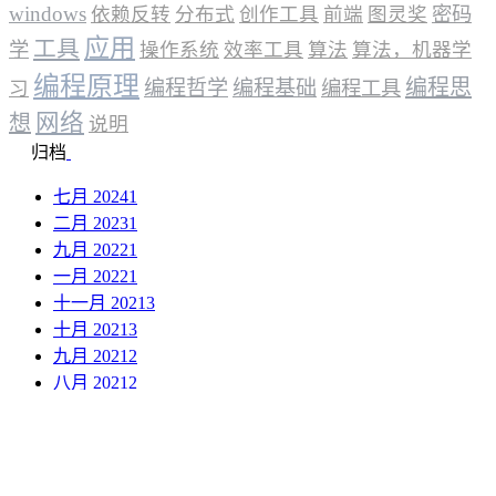
windows
依赖反转
分布式
创作工具
前端
图灵奖
密码
应用
工具
学
操作系统
效率工具
算法
算法，机器学
编程原理
编程思
编程哲学
编程基础
习
编程工具
网络
想
说明
归档
七月 2024
1
二月 2023
1
九月 2022
1
一月 2022
1
十一月 2021
3
十月 2021
3
九月 2021
2
八月 2021
2
网站资讯
距上次更新 :
©1996 - 2026 By LongTao