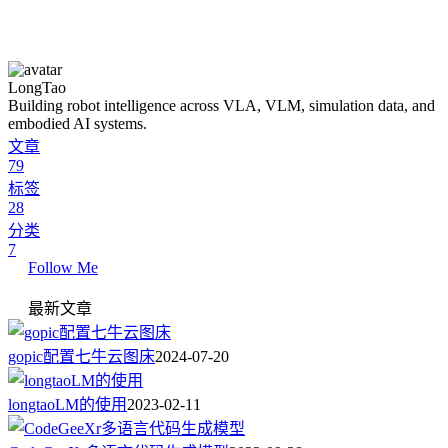
LongTao
Building robot intelligence across VLA, VLM, simulation data, and
embodied AI systems.
文章
79
标签
28
分类
7
Follow Me
最新文章
gopic配置七牛云图床
2024-07-20
longtaoLM的使用
2023-02-11