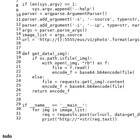
7
if
len
(sys.argv) == 
1
:
8
    sys.argv.append(
'--help'
)
9
parser = argparse.ArgumentParser()
10
parser.add_argument(
'-s'
, 
'--source'
, 
type
=
str
,
11
12
parser.add_argument(
'-i'
, 
'--ip'
, 
type
=
str
, nar
13
args = parser.parse_args()
14
image_list = args.source
15
url = 
'http://{}:5555/eus/v1/photo'
.
format
(args
16
17
18
def
get_data
(
_img
):
19
if
 os.path.isfile(_img):
20
with
open
(_img, 
"rb"
) 
as
 f:
21
            file = f.read()
22
            encode_f = base64.b64encode(file)
23
else
:
24
        file = requests.get(_img).content
25
        encode_f = base64.b64encode(file)
26
return
 encode_f
27
28
29
if
 __name__ == 
'__main__'
:
30
for
 img 
in
 image_list:
31
        req = requests.post(url=url, data=get_d
32
print
(
"http://"
+
str
(req.text))
todo