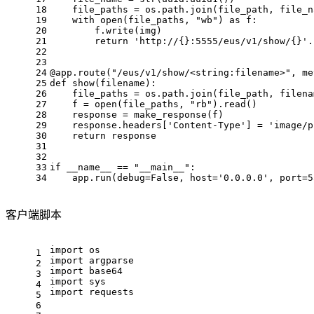
18
    file_paths = os.path.join(file_path, file_n
19
with
open
(file_paths, 
"wb"
) 
as
 f:
20
        f.write(img)
21
return
'http://{}:5555/eus/v1/show/{}'
.
22
23
24
@app.route(
"/eus/v1/show/<string:filename>"
, me
25
def
show
(
filename
):
26
    file_paths = os.path.join(file_path, filena
27
    f = 
open
(file_paths, 
"rb"
).read()
28
    response = make_response(f)
29
    response.headers[
'Content-Type'
] = 
'image/p
30
return
 response
31
32
33
if
 __name__ == 
"__main__"
:
34
    app.run(debug=
False
, host=
'0.0.0.0'
, port=
5
客户端脚本
import
 os
1
import
 argparse
2
import
 base64
3
import
 sys
4
import
 requests
5
6