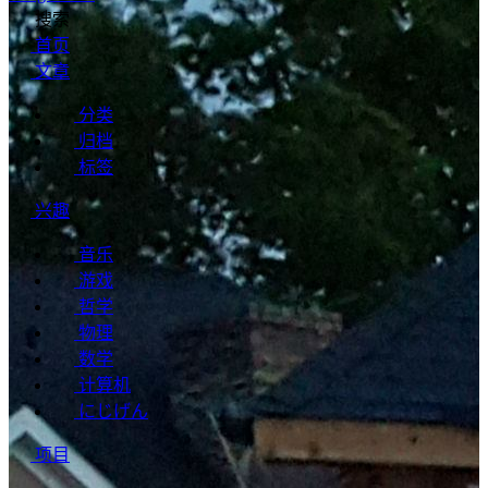
搜索
首页
文章
分类
归档
标签
兴趣
音乐
游戏
哲学
物理
数学
计算机
にじげん
项目