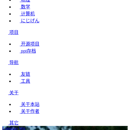
数学
计算机
にじげん
项目
开源项目
ppt存档
导航
友链
工具
关于
关于本站
关于作者
其它
Longtao Wu