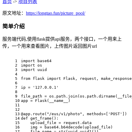
首页
->
项目列表
原文地址：
https://longtao.fun/picture_pool/
简单介绍
服务端代码,使用flask提供api服务，两个接口，一个用来上
传，一个用来查看图片，上传图片返回图片url
1
import
 base64
2
import
 os
3
import
 uuid
4
5
from
 flask 
import
 Flask, request, make_response
6
7
ip = 
'127.0.0.1'
8
9
file_path = os.path.join(os.path.dirname(__file
10
app = Flask(__name__)
11
12
13
@app.route(
"/eus/v1/photo"
, methods=[
'POST'
]
)
14
def
get_frame
():
15
    upload_file = request.data
16
    img = base64.b64decode(upload_file)
17
    file_name = 
str
(uuid.uuid1())