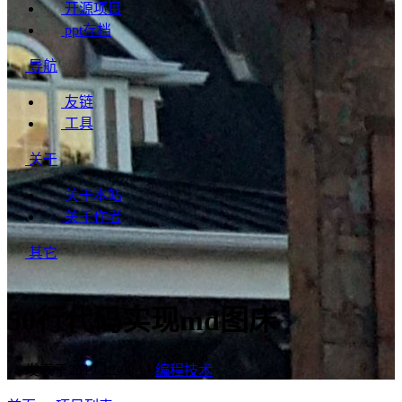
开源项目
ppt存档
导航
友链
工具
关于
关于本站
关于作者
其它
50行代码实现md图床
发表于
2019-12-08
|
编程技术