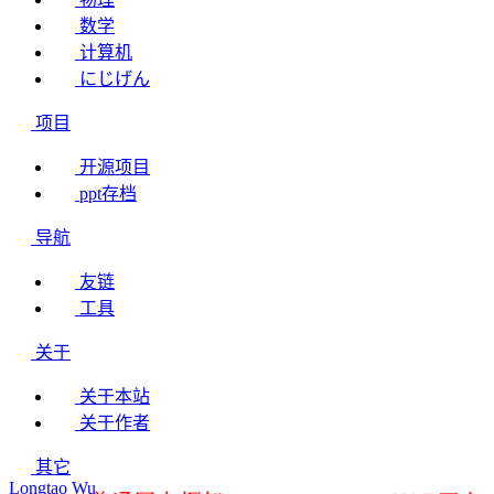
数学
计算机
にじげん
项目
开源项目
ppt存档
导航
友链
工具
关于
关于本站
关于作者
其它
Longtao Wu