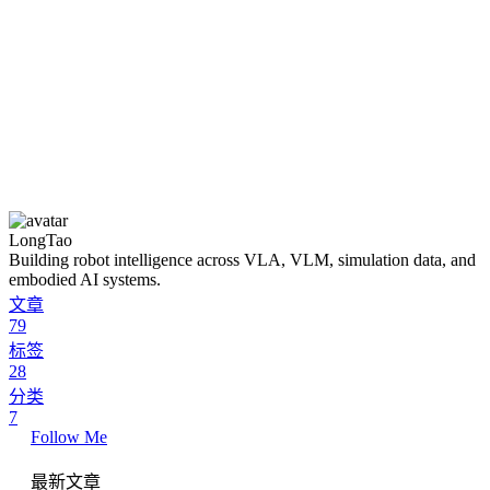
LongTao
Building robot intelligence across VLA, VLM, simulation data, and
embodied AI systems.
文章
79
标签
28
分类
7
Follow Me
最新文章