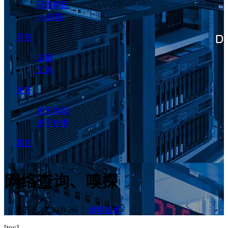
开源项目
ppt存档
导航
友链
工具
关于
关于本站
关于作者
其它
网络查询、嗅探
发表于
2020-09-26
|
编程技术
[toc]