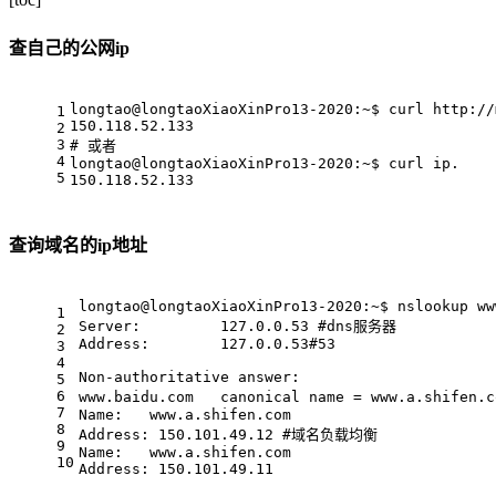
查自己的公网ip
longtao@longtaoXiaoXinPro13-2020:~$ curl http://
1
150.118.52.133
2
3
# 
或者
4
longtao@longtaoXiaoXinPro13-2020:~$ curl ip.
5
150.118.52.133
查询域名的ip地址
longtao@longtaoXiaoXinPro13-2020:~$ nslookup ww
1
Server:		127.0.0.53 #dns服务器
2
Address:	127.0.0.53#53
3
4
Non-authoritative answer:
5
6
www.baidu.com	canonical name = www
7
Name:	www.a.shifen.com 
8
Address: 150.101.49.12 #域名负载均衡
9
Name:	www.a.shifen.com
10
Address: 150.101.49.11