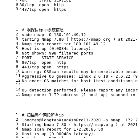
PORT    STATE SERVICE
8
80/tcp  open  http
9
443/tcp open  https
1
# 
嗅探目标ip系统信息
2
sudo nmap -O 180.101.49.12
3
tarting Nmap 7.80 ( https://nmap.org ) at 2021-
4
Nmap scan report for 180.101.49.12
5
Host is up (0.0084s latency).
6
Not shown: 998 filtered ports
7
PORT    STATE SERVICE
8
80/tcp  open  http
9
443/tcp open  https
10
Warning: OSScan results may be unreliable becau
11
Aggressive OS guesses: Linux 2.6.18 - 2.6.22 (9
12
No exact OS matches for host (test conditions n
13
14
OS detection performed. Please report any incor
15
Nmap done: 1 IP address (1 host up) scanned in 
1
# 
扫描整个网段所有ip
2
longtao@longtaoXiaoXinPro13-2020:~$ nmap  172.2
3
Starting Nmap 7.80 ( https://nmap.org ) at 2021
4
Nmap scan report for 172.20.65.50
5
Host is up (0.00048s latency).
6