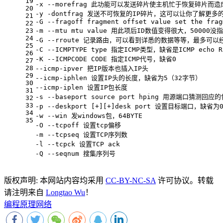
19
-x --morefrag 此功能可以发送碎片使主机忙于恢复碎片而
20
-y -dontfrag 发送不可恢复的IP碎片，这可以让你了解更多的MT
21
-G --fragoff fragment offset value set the frag
22
23
-m --mtu mtu value 用此项后ID数值变得很大，50000没
24
-G --rroute 记录路由，可以看到详悉的数据等等，最多可以
25
-C --ICMPTYPE type 指定ICMP类型，缺省是ICMP echo R
26
-K --ICMPCODE CODE 指定ICMP代号，缺省0
27
28
--icmp-ipver 把IP版本也插入IP头
29
--icmp-iphlen 设置IP头的长度，缺省为5（32字节）
30
--icmp-iplen 设置IP包长度
31
-s --baseport source port hping 用源端口猜测回应的
32
33
-p --deskport [+][+]desk port 设置目标
34
-w --win 发windows包，64BYTE
35
-O --tcpoff 设置tcp偏移
-m --tcpseq 设置TCP序列数
-l --tcpck 设置TCP ack
-Q --seqnum 搜集序列号
版权声明:
本网站内容均采用
CC-BY-NC-SA
许可协议。转载
请注明来自
Longtao Wu
！
编程原理
网络