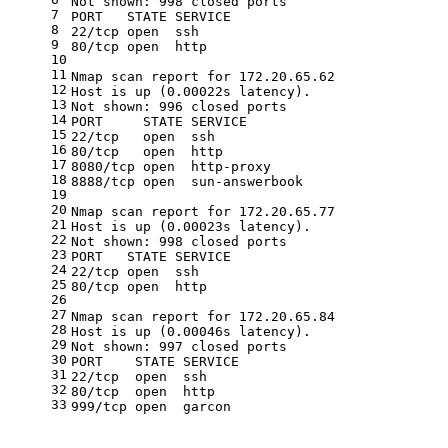
Not shown: 998 closed ports
7
PORT   STATE SERVICE
8
22/tcp open  ssh
9
80/tcp open  http
10
11
Nmap scan report for 172.20.65.62
12
Host is up (0.00022s latency).
13
Not shown: 996 closed ports
14
PORT     STATE SERVICE
15
22/tcp   open  ssh
16
80/tcp   open  http
17
8080/tcp open  http-proxy
18
8888/tcp open  sun-answerbook
19
20
Nmap scan report for 172.20.65.77
21
Host is up (0.00023s latency).
22
Not shown: 998 closed ports
23
PORT   STATE SERVICE
24
22/tcp open  ssh
25
80/tcp open  http
26
27
Nmap scan report for 172.20.65.84
28
Host is up (0.00046s latency).
29
Not shown: 997 closed ports
30
PORT    STATE SERVICE
31
22/tcp  open  ssh
32
80/tcp  open  http
33
999/tcp open  garcon