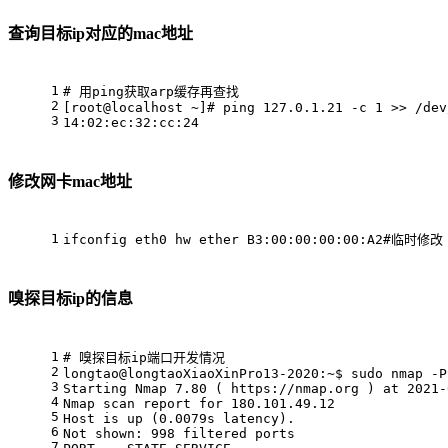
查询目标ip对应的mac地址
1
# 
用ping获取arp缓存再查找
2
[root@localhost ~]# ping 127.0.1.21 -c 1 >> /dev
3
14:02:ec:32:cc:24
修改网卡mac地址
1
ifconfig eth0 hw ether B3:00:00:00:00:A2#临时修改
嗅探目标ip的信息
1
# 
嗅探目标ip端口开发情况
2
longtao@longtaoXiaoXinPro13-2020:~$ sudo nmap -P
3
Starting Nmap 7.80 ( https://nmap.org ) at 2021-
4
Nmap scan report for 180.101.49.12
5
Host is up (0.0079s latency).
6
Not shown: 998 filtered ports
7