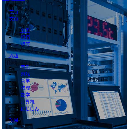
搜索
首页
文章
分类
归档
标签
兴趣
音乐
游戏
哲学
物理
数学
计算机
にじげん
项目