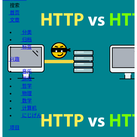
搜索
首页
文章
分类
归档
标签
兴趣
音乐
游戏
哲学
物理
数学
计算机
にじげん
项目