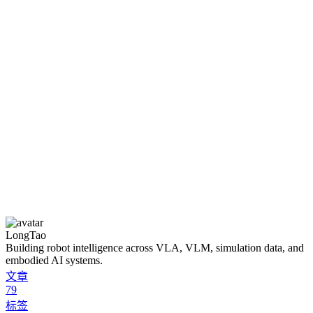
LongTao
Building robot intelligence across VLA, VLM, simulation data, and
embodied AI systems.
文章
79
标签