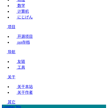
数学
计算机
にじげん
项目
开源项目
ppt存档
导航
友链
工具
关于
关于本站
关于作者
其它
Longtao Wu